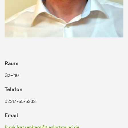
Raum
G2-410
Telefon
0231/755-5333
Email
frank.katzenberg@tu-dortmund.de