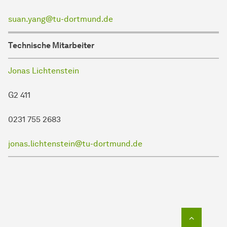
suan.yang@tu-dortmund.de
Technische Mitarbeiter
Jonas Lichtenstein
G2 411
0231 755 2683
jonas.lichtenstein@tu-dortmund.de
Zum Seit