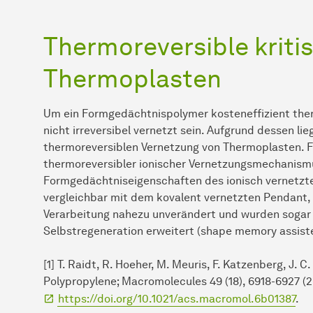
Thermoreversible kriti
Thermoplasten
Um ein Formgedächtnispolymer kosteneffizient ther
nicht irreversibel vernetzt sein. Aufgrund dessen li
thermoreversiblen Vernetzung von Thermoplasten. F
thermoreversibler ionischer Vernetzungsmechanism
Formgedächtniseigenschaften des ionisch vernetzte
vergleichbar mit dem kovalent vernetzten Pendant,
Verarbeitung nahezu unverändert und wurden sogar 
Selbstregeneration erweitert (shape memory assiste
[1] T. Raidt, R. Hoeher, M. Meuris, F. Katzenberg, J. 
Polypropylene; Macromolecules 49 (18), 6918-6927 (2
https://doi.org/10.1021/acs.macromol.6b01387
.