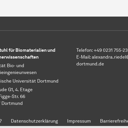
tuhl für Biomaterialien und
Telefon: +49 0231 755-2
erwissenschaften
E-Mail:
alexandra.riedel
dortmund.de
tät Bio- und
ieingenieurwesen
ische Universität Dortmund
de G1, 4. Etage
Figge-Str. 66
7 Dortmund
?
Datenschutzerklärung
Impressum
Barrierefreih