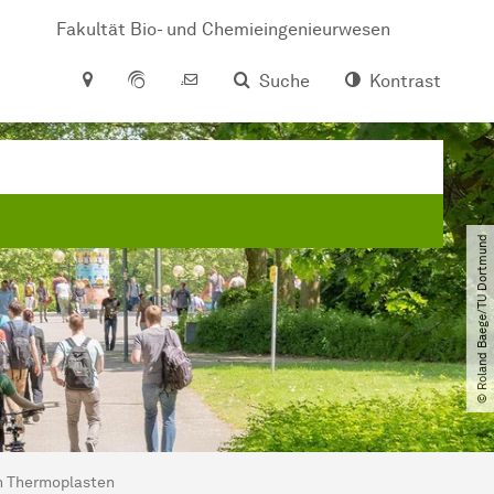
Fakultät Bio- und Chemieingenieurwesen
Suche
Kontrast
© Roland Baege​/​TU Dortmund
on Thermoplasten