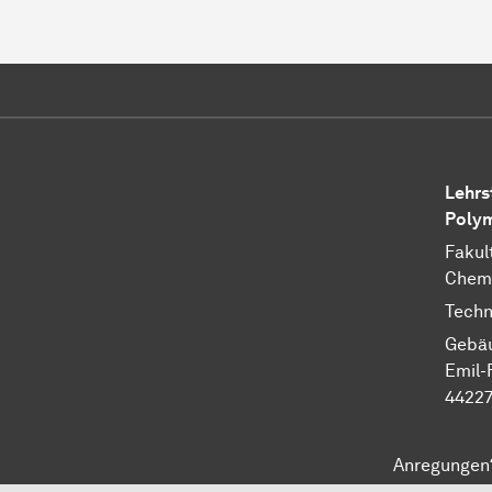
Lehrs
Polym
Fakul
Chem
Techn
Gebäu
Emil-
4422
Anregungen